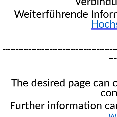
Verbindu
Weiterführende Inform
Hochs
-------------------------------------------
---
The
desired
page
can
con
Further
information
ca
w